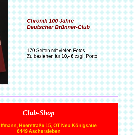
Chronik 100 Jahre
Deutscher Brünner-Club
170 Seiten mit vielen Fotos
Zu beziehen für
10,- €
zzgl. Porto
Club-Shop
offmann, Heerstraße 15, OT Neu Königsaue
6449 Aschersleben