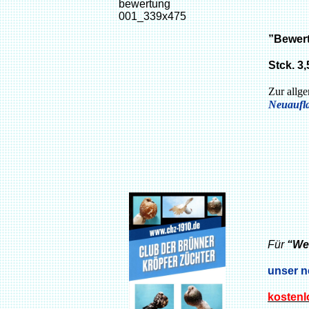
”Bewert
Stck. 3
Zur allg
Neuaufla
Für
“We
unser n
kostenl