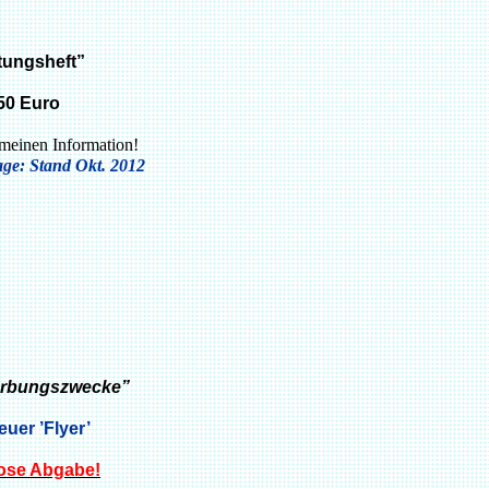
ungsheft”
,50 Euro
emeinen Information!
ge: Stand Okt. 2012
rbungszw
ecke”
euer
’Flyer’
ose Abgabe!