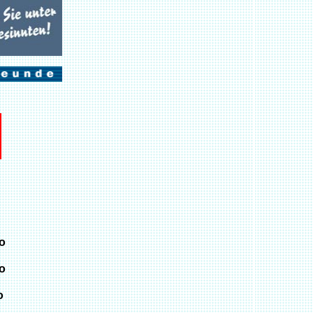
o
o
o