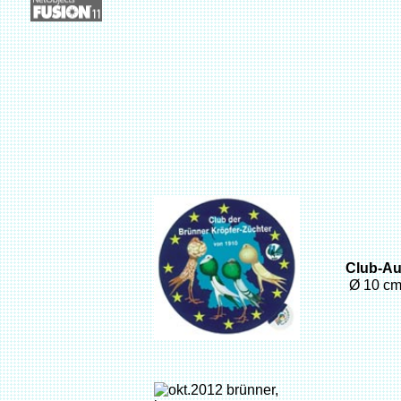
Club-Au
Ø 1
0 c