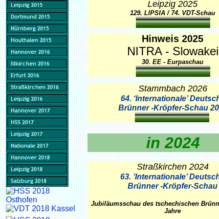
Leipzig 2025
129. LIPSIA / 74. VDT-Schau
Hinweis 2025
NITRA - Slowakei
30. EE - Eurpaschau
Stammbach 2026
64. ‘Internationale’ Deutsc
Brünner -Kröpfer-Schau 2
in 2024
Straßkirchen
2024
63. ’Internationale’ Deutsc
Brünner -Kröpfer-Schau
Jubiläumsschau des tschechischen Brünne
Jahre